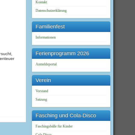
Kontakt
Datenschutzerklärung
Familienfest
Informationen
Ferienprogramm 2026
rsucht,
benteuer
Anmeldeportal
Verein
Vorstand
Satzung
Fasching und Cola-Disco
Faschingsbälle für Kinder
Cola Disco