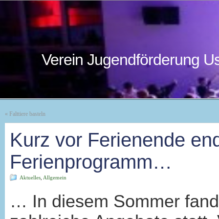
Verein Jugendförderung Us
«
Falttiere basteln
Kurz vor Ferienende en
Ferienprogramm…
Aktuelles
,
Allgemein
… In diesem Sommer fande