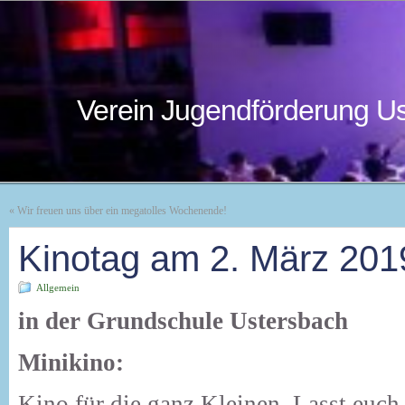
Verein Jugendförderung Us
«
Wir freuen uns über ein megatolles Wochenende!
Kinotag am 2. März 201
Allgemein
in der Grundschule Ustersbach
Minikino:
Kino für die ganz Kleinen. Lasst euch