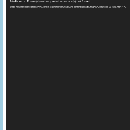
Media error: Format(s) not supported or source(s) not found
Player
Datei herunterladen: https://www.verein-jugendfoerderung.de/wp-content/uploads/2021/02/ColaDisco-21-kurz.mp4?_=1