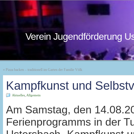
Verein Jugendförderung Us
«
Pizza backen – traditionell im Garten der Familie Völk
Kampfkunst und Selbstve
Aktuelles
,
Allgemein
Am Samstag, den 14.08.2
Ferienprogramms in der T