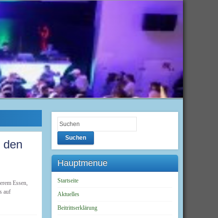
Suchen
d den
Hauptmenue
Startseite
kerem Essen,
s auf
Aktuelles
Beitrittserklärung