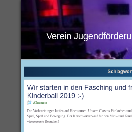
Verein Jugendförderu
Schlagwort
Wir starten in den Fasching und f
Kinderball 2019 :-)
Allgemein
Die Vorbereitungen laufen auf Hochtouren. Unsere Clowns Pünktchen und 
Spiel, Spaß und Bewegung. Der Kartenvorverkauf für den Mini- und Kinder
vieeeeeeeele Besucher!