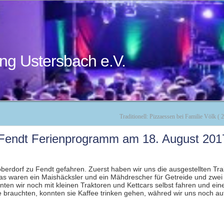
ng Ustersbach e.V.
Traditionell: Pizzaessen bei Familie Völk (
 Fendt Ferienprogramm am 18. August 201
erdorf zu Fendt gefahren. Zuerst haben wir uns die ausgestellten Tr
s waren ein Maishäcksler und ein Mähdrescher für Getreide und zwei 
en wir noch mit kleinen Traktoren und Kettcars selbst fahren und ei
brauchten, konnten sie Kaffee trinken gehen, währed wir uns noch a