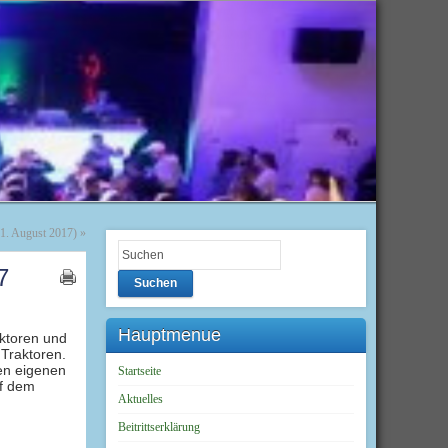
 21. August 2017)
»
7
Suchen
Hauptmenue
aktoren und
Traktoren.
nen eigenen
Startseite
uf dem
Aktuelles
Beitrittserklärung