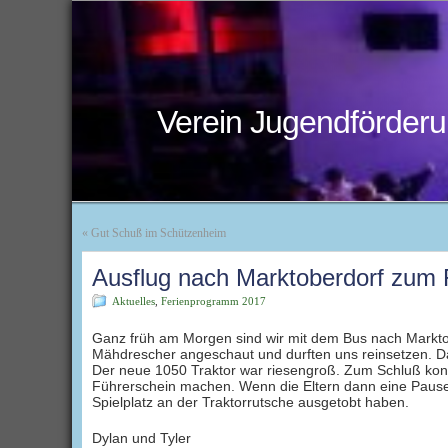
Verein Jugendförderu
«
Gut Schuß im Schützenheim
Ausflug nach Marktoberdorf zum
Aktuelles
,
Ferienprogramm 2017
Ganz früh am Morgen sind wir mit dem Bus nach Marktob
Mähdrescher angeschaut und durften uns reinsetzen. Da
Der neue 1050 Traktor war riesengroß. Zum Schluß konnt
Führerschein machen. Wenn die Eltern dann eine Pause 
Spielplatz an der Traktorrutsche ausgetobt haben.
Dylan und Tyler