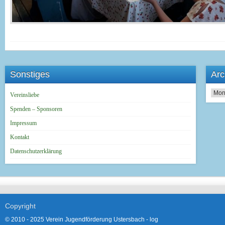
Sonstiges
Arc
Archi
Vereinsliebe
Spenden – Sponsoren
Impressum
Kontakt
Datenschutzerklärung
Copyright
© 2010 - 2025 Verein Jugendförderung Ustersbach -
log