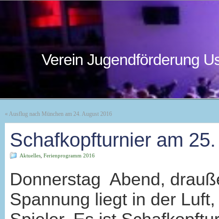
Verein Jugendförderung Us
«
Ausflug nach München am 24. August 2016
Schafkopfturnier am 25
Aktuelles
,
Ferienprogramm 2016
Donnerstag Abend, drauß
Spannung liegt in der Luft,