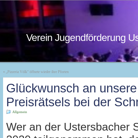
Verein Jugendförderung Us
«
„Pizzeria Völk“ öffnete wieder ihre Pforten
Glückwunsch an unsere 
Preisrätsels bei der Sch
Allgemein
Wer an der Ustersbacher S