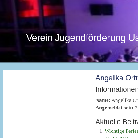
Verein Jugendförderung Us
Angelika Ort
Informatione
Name:
Angelika Or
Angemeldet seit:
2
Aktuelle Beit
Wichtige Feri